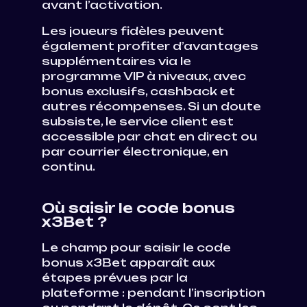
avant l’activation.
Les joueurs fidèles peuvent
également profiter d’avantages
supplémentaires via le
programme VIP à niveaux, avec
bonus exclusifs, cashback et
autres récompenses. Si un doute
subsiste, le service client est
accessible par chat en direct ou
par courrier électronique, en
continu.
Où saisir le code bonus
x3Bet ?
Le champ pour saisir le code
bonus x3Bet apparaît aux
étapes prévues par la
plateforme : pendant l’inscription