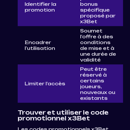
Identifier la
bonus
promotion
spécifique
proposé par
x3Bet
Soumet
l’offre à des
Encadrer
conditions
l’utilisation
de mise et à
une durée de
validité
Peut être
réservé à
certains
Limiter l’accès
joueurs,
nouveaux ou
existants
Trouver et utiliser le code
promotionnel x3Bet
Les codes promotionnels x3Bet