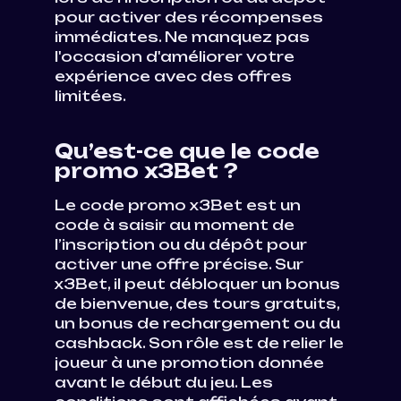
pour activer des récompenses
immédiates. Ne manquez pas
l'occasion d'améliorer votre
expérience avec des offres
limitées.
Qu’est-ce que le code
promo x3Bet ?
Le code promo x3Bet est un
code à saisir au moment de
l’inscription ou du dépôt pour
activer une offre précise. Sur
x3Bet, il peut débloquer un bonus
de bienvenue, des tours gratuits,
un bonus de rechargement ou du
cashback. Son rôle est de relier le
joueur à une promotion donnée
avant le début du jeu. Les