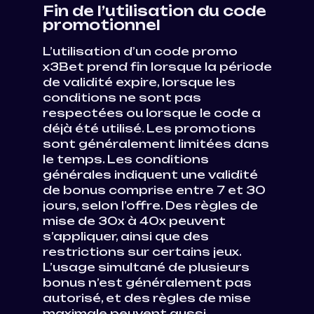
Fin de l’utilisation du code
promotionnel
L’utilisation d’un code promo
x3Bet prend fin lorsque la période
de validité expire, lorsque les
conditions ne sont pas
respectées ou lorsque le code a
déjà été utilisé. Les promotions
sont généralement limitées dans
le temps. Les conditions
générales indiquent une validité
de bonus comprise entre 7 et 30
jours, selon l’offre. Des règles de
mise de 30x à 40x peuvent
s’appliquer, ainsi que des
restrictions sur certains jeux.
L’usage simultané de plusieurs
bonus n’est généralement pas
autorisé, et des règles de mise
maximale peuvent aussi