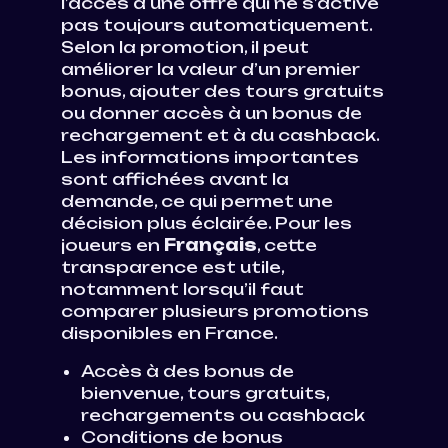
l’accès à une offre qui ne s’active
pas toujours automatiquement.
Selon la promotion, il peut
améliorer la valeur d’un premier
bonus, ajouter des tours gratuits
ou donner accès à un bonus de
rechargement et à du cashback.
Les informations importantes
sont affichées avant la
demande, ce qui permet une
décision plus éclairée. Pour les
joueurs en
Français
, cette
transparence est utile,
notamment lorsqu’il faut
comparer plusieurs promotions
disponibles en France.
Accès à des bonus de
bienvenue, tours gratuits,
rechargements ou cashback
Conditions de bonus