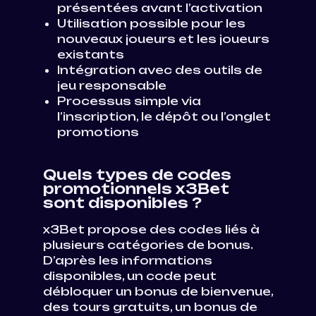
présentées avant l’activation
Utilisation possible pour les
nouveaux joueurs et les joueurs
existants
Intégration avec des outils de
jeu responsable
Processus simple via
l’inscription, le dépôt ou l’onglet
promotions
Quels types de codes
promotionnels x3Bet
sont disponibles ?
x3Bet propose des codes liés à
plusieurs catégories de bonus.
D’après les informations
disponibles, un code peut
débloquer un bonus de bienvenue,
des tours gratuits, un bonus de