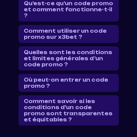
Qu’est-ce qu’un code promo
et comment fonctionne-t-il
?
Un code promo est un code
Comment utiliser un code
saisi au moment de
promo sur x3bet ?
l’inscription ou du dépôt pour
activer une offre précise.
Le code promo peut être saisi
Selon l’offre liée, il peut
Quelles sont les conditions
pendant l’inscription ou lors
débloquer un bonus de
et limites générales d’un
d’un dépôt, selon l’offre
code promo ?
bienvenue, des tours gratuits,
concernée. Il faut
un bonus de recharge ou du
généralement créer un
Les conditions peuvent
cashback. Son utilisation
compte, compléter la
Où peut-on entrer un code
inclure un dépôt minimum, des
reste soumise aux conditions
promo ?
vérification d’identité si elle
exigences de mise, une durée
affichées avant l’activation.
est demandée, puis suivre les
de validité limitée et des
Le code promo peut être
étapes indiquées dans la
restrictions sur certains jeux.
Comment savoir si les
entré dans le formulaire
section des promotions ou
Une mise maximale peut aussi
conditions d’un code
d’inscription ou dans
pendant le paiement. Si des
promo sont transparentes
s’appliquer, et l’utilisation
l’interface de dépôt, selon le
et équitables ?
conditions de mise
simultanée de plusieurs bonus
type d’offre. Pour certaines
s’appliquent, elles doivent
n’est généralement pas
promotions destinées aux
Les conditions doivent être
être remplies avant un retrait.
autorisée. En règle générale,
joueurs existants, l’activation
affichées clairement avant