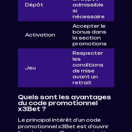
Dépôt
admissible
si
nécessaire
Accepter le
bonus dans
Activation
la section
promotions
Respecter
les
conditions
Jeu
de mise
avant un
retrait
Quels sont les avantages
du code promotionnel
x3Bet ?
Le principal intérêt d’un code
promotionnel x3Bet est d’ouvrir